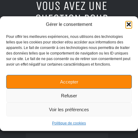
VOUS AVEZ UNE
QUESTION POUR
Gérer le consentement
NOUS ?
Pour offrir les meilleures expériences, nous utilisons des technologies
telles que les cookies pour stocker et/ou accéder aux informations des
REMPLISSEZ LE FORMULAIRE DE CONTA
CT
appareils. Le fait de consentir à ces technologies nous permettra de traiter
C
I-DESSOUS
OU APPELEZ-NOUS AU
des données telles que le comportement de navigation ou les ID uniques
019/51.25.89
sur ce site. Le fait de ne pas consentir ou de retirer son consentement peut
avoir un effet négatif sur certaines caractéristiques et fonctions.
Accepter
Refuser
Voir les préférences
Politique de cookies